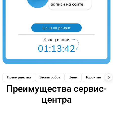
записи на сайте
Цены на ремонт
Конец акции
01:13:41
Преимущества
Этапы работ
Цены
Гарантия
М
Преимущества сервис-
центра