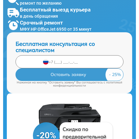
ремонт по желанию
Бесплатный выезд курьера
в день обращения
Срочный ремонт
МФУ HP OfficeJet 6950 от 35 минут
Бесплатная консультация со
специалистом
Оставить заявку
Нажимая на кнопку "Оставить заявку" Вы соглашаетесь c
политикой
конфиденциальности
Скидка по
-20%
предварительной