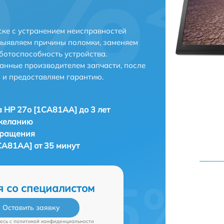
ке с устранением неисправностей
выявляем причины поломки, заменяем
ботоспособность устройства.
анные производителем запчасти, после
 и предоставляем гарантию.
 HP 27o [1CA81AA] до 3 лет
 желанию
бращения
CA81AA] от 35 минут
я со специалистом
Оставить заявку
есь c
политикой конфиденциальности