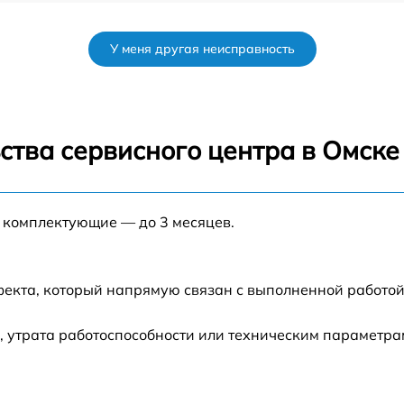
от 60 мин
У меня другая неисправность
от 60 мин
]
от 60 мин
ства сервисного центра в Омске
]
от 60 мин
е комплектующие — до 3 месяцев.
от 60 мин
от 60 мин
фекта, который напрямую связан с выполненной работой
 утрата работоспособности или техническим параметра