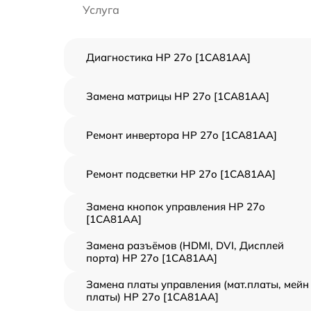
Услуга
Диагностика HP 27o [1CA81AA]
Замена матрицы HP 27o [1CA81AA]
Ремонт инвертора HP 27o [1CA81AA]
Ремонт подсветки HP 27o [1CA81AA]
Замена кнопок управления HP 27o
[1CA81AA]
Замена разъёмов (HDMI, DVI, Дисплей
порта) HP 27o [1CA81AA]
Замена платы управления (мат.платы, мейн
платы) HP 27o [1CA81AA]