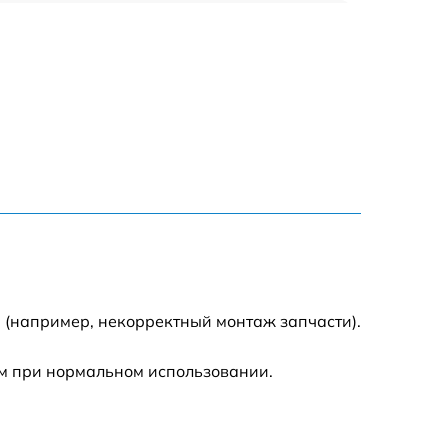
1800 р
700 р
1400 р
700 р
1500 р
1900 р
 (например, некорректный монтаж запчасти).
м при нормальном использовании.