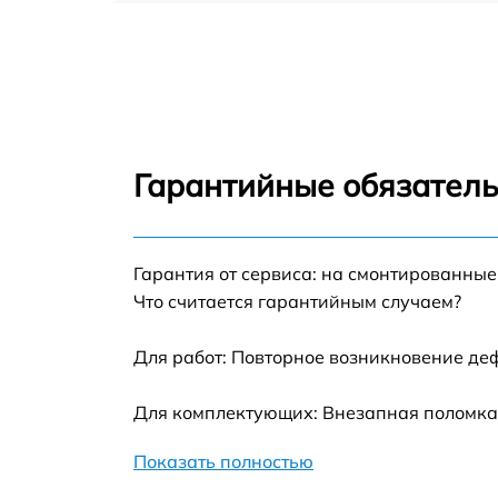
Ремонт цепи питания HP 27o [1CA81AA]
Прошивка блока управления HP 27o
[1CA81AA]
Замена лампы подсветки HP 27o [1CA81AA
Гарантийные обязатель
Ремонт блока управления HP 27o [1CA81AA
Гарантия от сервиса: на смонтированны
Замена блока питания HP 27o [1CA81AA]
Что считается гарантийным случаем?
Замена электронных компонентов HP 27o
[1CA81AA]
Для работ: Повторное возникновение де
Для комплектующих: Внезапная поломка,
Показать полностью