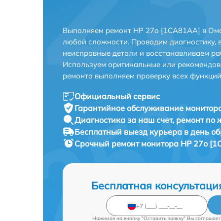
Выполняем ремонт HP 27o [1CA81AA] в Омс
любой сложности. Проводим диагностику, 
неисправные детали и восстанавливаем ра
Используем оригинальные или рекомендов
ремонта выполняем проверку всех функций
Официальный сервис
Гарантийное обслуживание
монитора
Диагностика за наш счет,
ремонт по
Бесплатный выезд курьера
в день о
Срочный ремонт
монитора HP 27o [1
Бесплатная консультаци
Нажимая на кнопку "Оставить заявку" Вы соглашает