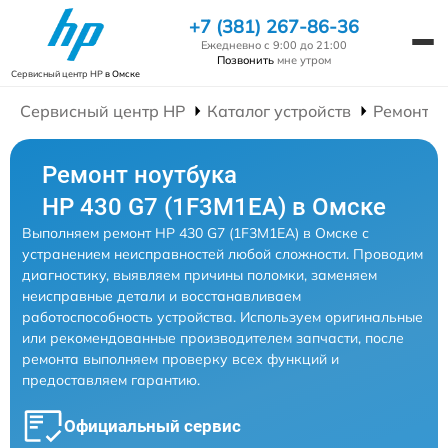
+7 (381) 267-86-36
Ежедневно с 9:00 до 21:00
Позвонить
мне утром
Сервисный центр HP
в Омске
Сервисный центр HP
Каталог устройств
Ремонт Н
Ремонт ноутбука
HP 430 G7 (1F3M1EA) в Омске
Выполняем ремонт HP 430 G7 (1F3M1EA) в Омске с
устранением неисправностей любой сложности. Проводим
диагностику, выявляем причины поломки, заменяем
неисправные детали и восстанавливаем
работоспособность устройства. Используем оригинальные
или рекомендованные производителем запчасти, после
ремонта выполняем проверку всех функций и
предоставляем гарантию.
Официальный сервис