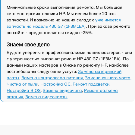
Минимальные сроки выполнения ремонта. Мы большая
сеть мастерских техники HP. Мы имеем более 20 тыс.
запчастей. И возможно на наших складах
уже имеется
запчасть на модель 430 G7 (1F3M1EA)
. При заказе ремонта
на сайте - предоставляется скидка -25%.
Знаем свое дело
Будьте уверены в профессионализме наших мастеров - они
с уверенностью выполнят ремонт HP 430 G7 (1F3M1EA). По
данным наших мастеров в Омске по ремонту HP, наиболее
востребованы следующие услуги:
Замена материнской
платы
,
Замена контроллера питания
,
Замена южного моста
,
Чистка от пыли
,
Настройка ОС
,
Ремонт подсветки
,
Настройка BIOS
,
Замена видеочипа
,
Ремонт разъема
питания
,
Замена видеокарты
.