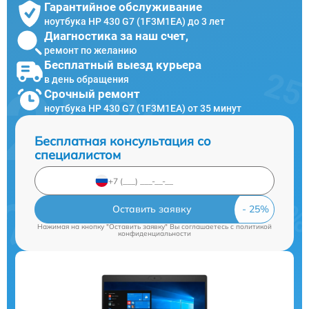
Гарантийное обслуживание
ноутбука HP 430 G7 (1F3M1EA) до 3 лет
Диагностика за наш счет,
ремонт по желанию
Бесплатный выезд курьера
в день обращения
Срочный ремонт
ноутбука HP 430 G7 (1F3M1EA) от 35 минут
Бесплатная консультация со
специалистом
Оставить заявку
Нажимая на кнопку "Оставить заявку" Вы соглашаетесь c
политикой
конфиденциальности