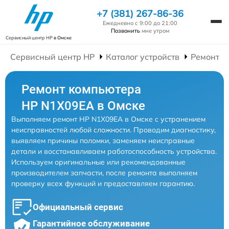
+7 (381) 267-86-36
Ежедневно с 9:00 до 21:00
Позвонить
мне утром
Сервисный центр HP
в Омске
Сервисный центр HP
Каталог устройств
Ремонт К
Ремонт компьютера
HP N1X09EA в Омске
Выполняем ремонт HP N1X09EA в Омске с устранением
неисправностей любой сложности. Проводим диагностику,
выявляем причины поломки, заменяем неисправные
детали и восстанавливаем работоспособность устройства.
Используем оригинальные или рекомендованные
производителем запчасти, после ремонта выполняем
проверку всех функций и предоставляем гарантию.
Официальный сервис
Гарантийное обслуживание