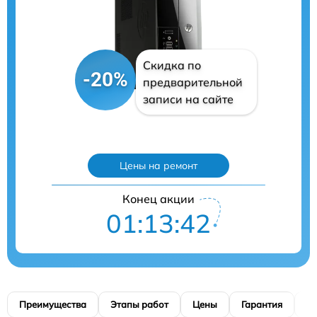
Скидка по
-20%
предварительной
записи на сайте
Цены на ремонт
Конец акции
01:13:40
Преимущества
Этапы работ
Цены
Гарантия
М