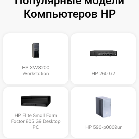
Популярные модели
Компьютеров HP
HP XW8200
Workstation
HP 260 G2
HP Elite Small Form
Factor 805 G9 Desktop
PC
HP 590-p0009ur