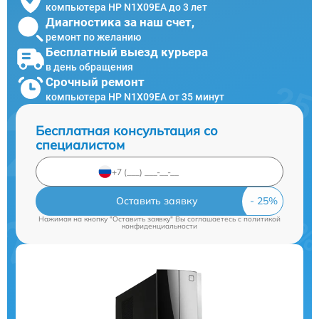
компьютера HP N1X09EA до 3 лет
Диагностика за наш счет,
ремонт по желанию
Бесплатный выезд курьера
в день обращения
Срочный ремонт
компьютера HP N1X09EA от 35 минут
Бесплатная консультация со
специалистом
Оставить заявку
Нажимая на кнопку "Оставить заявку" Вы соглашаетесь c
политикой
конфиденциальности