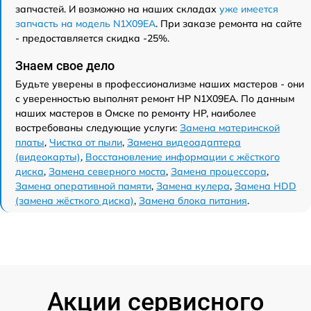
запчастей. И возможно на наших складах
уже имеется
запчасть на модель N1X09EA
. При заказе ремонта на сайте
- предоставляется скидка -25%.
Знаем свое дело
Будьте уверены в профессионализме наших мастеров - они
с уверенностью выполнят ремонт HP N1X09EA. По данным
наших мастеров в Омске по ремонту HP, наиболее
востребованы следующие услуги:
Замена материнской
платы
,
Чистка от пыли
,
Замена видеоадаптера
(видеокарты)
,
Восстановление информации с жёсткого
диска
,
Замена северного моста
,
Замена процессора
,
Замена оперативной памяти
,
Замена кулера
,
Замена HDD
(замена жёсткого диска)
,
Замена блока питания
.
Акции сервисного