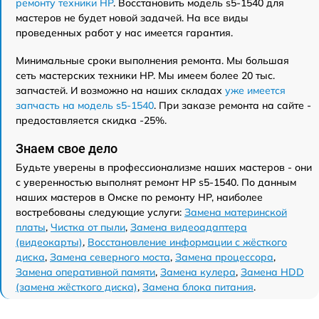
ремонту техники HP
. Восстановить модель s5-1540 для
мастеров не будет новой задачей. На все виды
проведенных работ у нас имеется гарантия.
Минимальные сроки выполнения ремонта. Мы большая
сеть мастерских техники HP. Мы имеем более 20 тыс.
запчастей. И возможно на наших складах
уже имеется
запчасть на модель s5-1540
. При заказе ремонта на сайте -
предоставляется скидка -25%.
Знаем свое дело
Будьте уверены в профессионализме наших мастеров - они
с уверенностью выполнят ремонт HP s5-1540. По данным
наших мастеров в Омске по ремонту HP, наиболее
востребованы следующие услуги:
Замена материнской
платы
,
Чистка от пыли
,
Замена видеоадаптера
(видеокарты)
,
Восстановление информации с жёсткого
диска
,
Замена северного моста
,
Замена процессора
,
Замена оперативной памяти
,
Замена кулера
,
Замена HDD
(замена жёсткого диска)
,
Замена блока питания
.