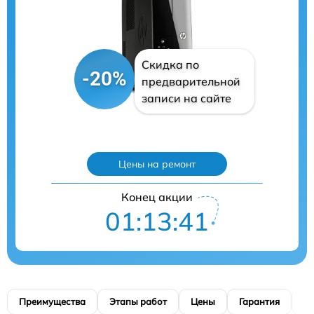
Скидка по
-20%
предварительной
записи на сайте
Цены на ремонт
Конец акции
01:13:40
Преимущества
Этапы работ
Цены
Гарантия
М