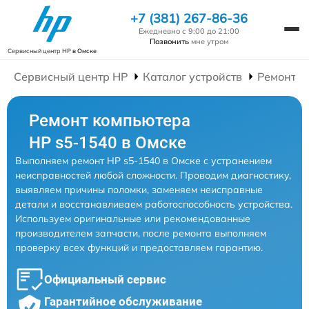
+7 (381) 267-86-36
Ежедневно с 9:00 до 21:00
Позвонить
мне утром
Сервисный центр HP
в Омске
Сервисный центр HP
Каталог устройств
Ремонт К
Ремонт компьютера
HP s5-1540 в Омске
Выполняем ремонт HP s5-1540 в Омске с устранением
неисправностей любой сложности. Проводим диагностику,
выявляем причины поломки, заменяем неисправные
детали и восстанавливаем работоспособность устройства.
Используем оригинальные или рекомендованные
производителем запчасти, после ремонта выполняем
проверку всех функций и предоставляем гарантию.
Официальный сервис
Гарантийное обслуживание