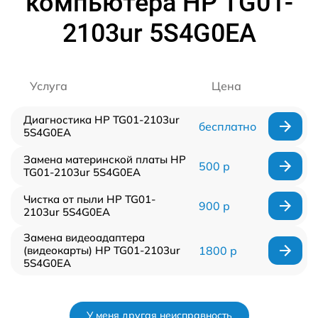
компьютера HP TG01-
2103ur 5S4G0EA
Услуга
Цена
Диагностика HP TG01-2103ur
бесплатно
5S4G0EA
Замена материнской платы HP
500 р
TG01-2103ur 5S4G0EA
Чистка от пыли HP TG01-
900 р
2103ur 5S4G0EA
Замена видеоадаптера
(видеокарты) HP TG01-2103ur
1800 р
5S4G0EA
У меня другая неисправность