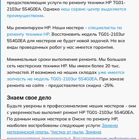
предоставляющих услуги по ремонту техники HP TG01-
2103ur 5S4G0EA. Однако
наш сервис-центр выделяется
преимуществами
.
Мы ремонтируем HP. Наши мастера -
специалисты по
ремонту техники HP
. Восстановить модель TG01-2103ur
5S4G0EA для мастеров не будет новой задачей. На все
виды проведенных работ у нас имеется гарантия.
Минимальные сроки выполнения ремонта. Мы большая
сеть мастерских техники HP. Мы имеем более 20 тыс.
запчастей. И возможно на наших складах
уже имеется
запчасть на модель TG01-2103ur 5S4G0EA
. При заказе
ремонта на сайте - предоставляется скидка -25%.
Знаем свое дело
Будьте уверены в профессионализме наших мастеров - они
с уверенностью выполнят ремонт HP TG01-2103ur 5S4G0EA.
По данным наших мастеров в Омске по ремонту HP,
наиболее востребованы следующие услуги:
Замена
материнской платы
,
Чистка от пыли
,
Замена
видеоадаптера (видеокарты)
,
Восстановление информации