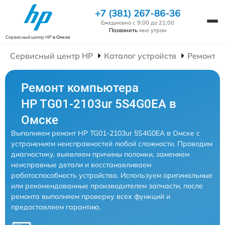
+7 (381) 267-86-36
Ежедневно с 9:00 до 21:00
Позвонить
мне утром
Сервисный центр HP
в Омске
Сервисный центр HP
Каталог устройств
Ремонт К
Ремонт компьютера
HP TG01-2103ur 5S4G0EA в
Омске
Выполняем ремонт HP TG01-2103ur 5S4G0EA в Омске с
устранением неисправностей любой сложности. Проводим
диагностику, выявляем причины поломки, заменяем
неисправные детали и восстанавливаем
работоспособность устройства. Используем оригинальные
или рекомендованные производителем запчасти, после
ремонта выполняем проверку всех функций и
предоставляем гарантию.