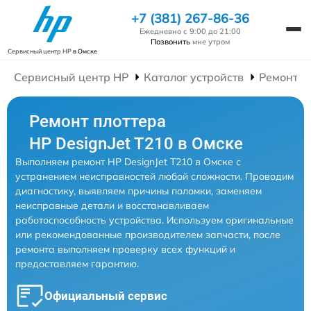
+7 (381) 267-86-36
Ежедневно с 9:00 до 21:00
Позвонить
мне утром
Сервисный центр HP
в Омске
Сервисный центр HP
Каталог устройств
Ремонт П
Ремонт плоттера
HP DesignJet T210 в Омске
Выполняем ремонт HP DesignJet T210 в Омске с
устранением неисправностей любой сложности. Проводим
диагностику, выявляем причины поломки, заменяем
неисправные детали и восстанавливаем
работоспособность устройства. Используем оригинальные
или рекомендованные производителем запчасти, после
ремонта выполняем проверку всех функций и
предоставляем гарантию.
Официальный сервис