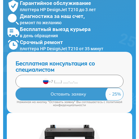
Гарантийное обслуживание
плоттера HP DesignJet T210 до 3 лет
Диагностика за наш счет,
ремонт по желанию
Бесплатный выезд курьера
в день обращения
Срочный ремонт
плоттера HP DesignJet T210 от 35 минут
Бесплатная консультация со
специалистом
Оставить заявку
Нажимая на кнопку "Оставить заявку" Вы соглашаетесь c
политикой
конфиденциальности