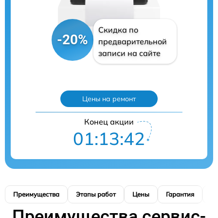
Скидка по
-20%
предварительной
записи на сайте
Цены на ремонт
Конец акции
01:13:40
Преимущества
Этапы работ
Цены
Гарантия
М
Преимущества сервис-