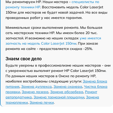
Мы ремонтируем HP. Наши мастера -
специалисты по
ремонту техники HP
. Восстановить модель Color LaserJet
150nw для мастеров не будет новой задачей. На все виды
проведенных работ у нас имеется гарантия.
Минимальные сроки выполнения ремонта. Мы большая
сеть мастерских техники HP. Мы имеем более 20 тыс.
запчастей. И возможно на наших складах
уже имеется
запчасть на модель Color LaserJet 150nw
. При заказе
ремонта на сайте - предоставляется скидка -25%.
Знаем свое дело
Будьте уверены в профессионализме наших мастеров - они
с уверенностью выполнят ремонт HP Color LaserJet 150nw.
По данным наших мастеров в Омске по ремонту HP,
наиболее востребованы следующие услуги:
Замена блока
питания
,
Замена дуплекса
,
Замена сканера
,
Чистка блока
проявки
,
Замена лазера
,
Замена абсорбера
,
Ремонт
автоподатчика
,
Замена тормозной площадки
,
Замена
термопленки
,
Замена печки
.