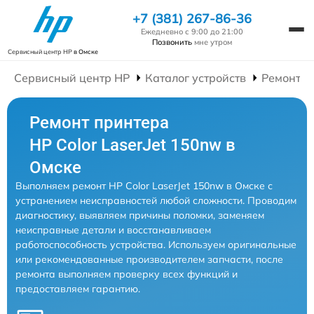
+7 (381) 267-86-36
Ежедневно с 9:00 до 21:00
Позвонить
мне утром
Сервисный центр HP
в Омске
Сервисный центр HP
Каталог устройств
Ремонт П
Ремонт принтера
HP Color LaserJet 150nw в
Омске
Выполняем ремонт HP Color LaserJet 150nw в Омске с
устранением неисправностей любой сложности. Проводим
диагностику, выявляем причины поломки, заменяем
неисправные детали и восстанавливаем
работоспособность устройства. Используем оригинальные
или рекомендованные производителем запчасти, после
ремонта выполняем проверку всех функций и
предоставляем гарантию.