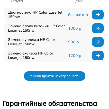
Услуга
Цена
Диагностика HP Color LaserJet
бесплатно
150nw
Замена блока питания HP Color
1000 р
LaserJet 150nw
Замена дуплекса HP Color
900 р
LaserJet 150nw
Замена сканера HP Color
1200 р
LaserJet 150nw
У меня другая неисправность
Гарантийные обязательства