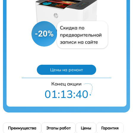
Скидка по
-20%
предварительной
записи на сайте
Цены на ремонт
Конец акции
01:13:39
Преимущества
Этапы работ
Цены
Гарантия
М