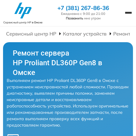
+7 (381) 267-86-36
Ежедневно с 9:00 до 21:00
Позвонить
мне утром
Сервисный центр HP
в Омске
Сервисный центр HP
Каталог устройств
Ремонт С
Ремонт сервера
HP Proliant DL360P Gen8 в
Омске
Выполняем ремонт HP Proliant DL360P Gen8 в Омске с
устранением неисправностей любой сложности. Проводим
диагностику, выявляем причины поломки, заменяем
неисправные детали и восстанавливаем
работоспособность устройства. Используем оригинальные
или рекомендованные производителем запчасти, после
ремонта выполняем проверку всех функций и
предоставляем гарантию.